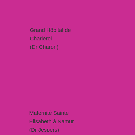
Grand Hôpital de
Charleroi
(Dr Charon)
Pédiatrie générale, urgences
pédiatriques et néonatologie
Maternité Sainte
Elisabeth à Namur
(Dr Jespers)