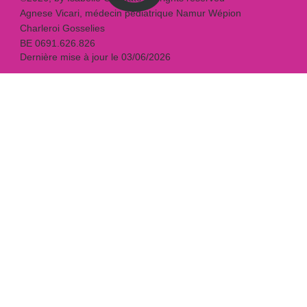
Agnese Vicari, médecin pédiatrique Namur Wépion
Charleroi Gosselies
BE 0691.626.826
Dernière mise à jour le 03/06/2026